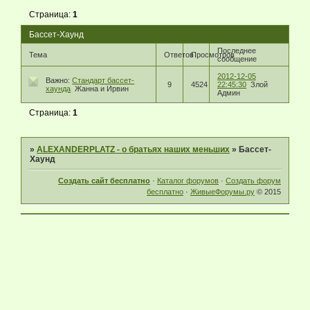
Страница:
1
Бассет-Хаунд
Последнее
Тема
Ответов
Просмотров
сообщение
2012-12-05
Важно:
Стандарт бассет-
9
4524
22:45:30
Злой
хаунда
Жанна и Ирвин
Админ
Страница:
1
»
ALEXANDERPLATZ - о братьях наших меньших
»
Бассет-
Хаунд
Создать сайт бесплатно
·
Каталог форумов
·
Создать форум
бесплатно
·
ЖивыеФорумы.ру
© 2015