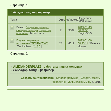
Страница:
1
Лабрадор, голден ретривер
Последнее
Тема
Ответов
Просмотров
сообщение
Важно:
Голден ретривер -
2013-01-13
стандарт породы, характер,
7
3307
00:32:53
описание
Temir-Haus
Bagira55-5
Голден ретриверы
2013-01-30
питомника "ТЕМР-ХАУС"
24
4011
08:23:11
Жанна и
Temir-Haus
[
1
2
3
]
Ирвин
Страница:
1
»
ALEXANDERPLATZ - о братьях наших меньших
»
Лабрадор, голден ретривер
Создать сайт бесплатно
·
Каталог форумов
·
Создать форум
бесплатно
·
ЖивыеФорумы.ру
© 2015